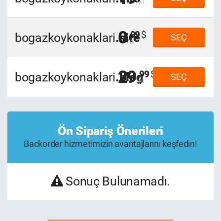
0
,99
bogazkoykonaklari
.site
SEÇ
29
,99
bogazkoykonaklari
.blog
SEÇ
Ön Sipariş Önerileri
Backorder hizmetimizin avantajlarını keşfedin!
Sonuç Bulunamadı.