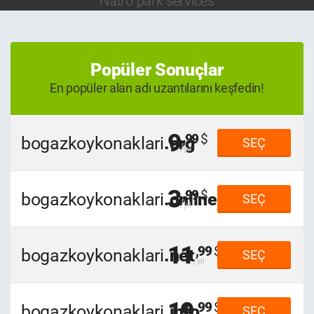
Natro park services
Popüler Sonuçlar
En popüler alan adı uzantılarını keşfedin!
9
,99
bogazkoykonaklari
.org
SEÇ
3
,99
bogazkoykonaklari
.online
SEÇ
11
,99
bogazkoykonaklari
.net
SEÇ
19
,99
bogazkoykonaklari
.info
SEÇ